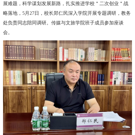
展难题，科学谋划发展新路，扎实推进学校＂二次创业＂战
略落地，5
月
27
日，校长郑仁民深入学院开展专题调研，教务
处负责同志陪同调研。传媒与文旅学院班子成员参加座谈
会。