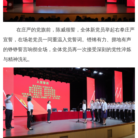
在庄严的党旗前，陈威领誓，全体新党员举起右拳庄严
宣誓，在场老党员一同重温入党誓词。铿锵有力、掷地有声
的铮铮誓言响彻全场，全体党员再一次接受深刻的党性淬炼
与精神洗礼。