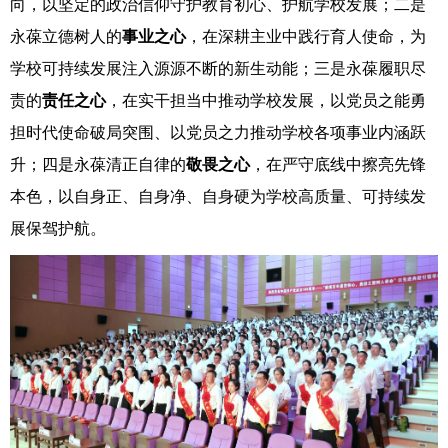
向，以坚定的政治信仰守护教育初心、护航学校发展；二是
永葆立德树人的
事业之心
，在深耕主业中践行育人使命，为
学校可持续发展注入源源不断的新生动能；三是永葆履职尽
责的
责任之心
，在实干担当中推动学校发展，以党员之能勇
担时代使命破局突围、以党员之力推动学校各项事业内涵跃
升；四是永葆清正自律的
敬畏之心
，在严守底线中擦亮先锋
本色，以自身正、自身净、自身硬为学校高质量、可持续发
展保驾护航。