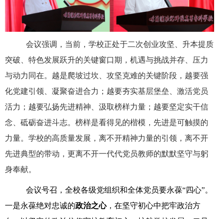
会议强调，当前，学校正处于二次创业攻坚、升本提质
突破、特色发展跃升的关键窗口期，机遇与挑战并存、压力
与动力同在。越是爬坡过坎、攻坚克难的关键阶段，越要强
化党建引领、凝聚奋进合力；越要夯实基层堡垒、激活党员
活力；越要弘扬先进精神、汲取榜样力量；越要坚定实干信
念、砥砺奋进斗志。榜样是看得见的楷模，先进是可触摸的
力量。学校的高质量发展，离不开精神力量的引领，离不开
先进典型的带动，更离不开一代代党员教师的默默坚守与躬
身奉献。
会议号召，全校各级党组织和全体党员要永葆“四心”。
一是永葆绝对忠诚的
政治之心
，在坚守初心中把牢政治方