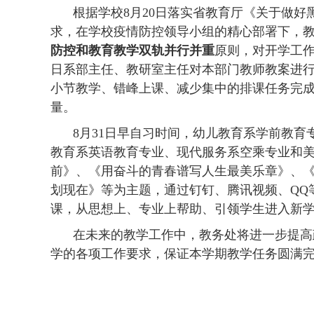
根据学校
8
月
20
日落实省教育厅《关于做好
求，在学校疫情防控领导小组的精心部署下，教
防控和教育教学双轨并行并重
原则，对开学工
日系部主任、教研室主任对本部门教师教案进
小节教学、错峰上课、减少集中的排课任务完
量。
8
月
31
日早自习时间，幼儿教育系学前教育
教育系英语教育专业、现代服务系空乘专业和
前》、《用奋斗的青春谱写人生最美乐章》、
划现在》等为主题，通过钉钉、腾讯视频、
QQ
课，从思想上、专业上帮助、引领学生进入新
在未来的教学工作中，教务处将进一步提高
学的各项工作要求，保证本学期教学任务圆满