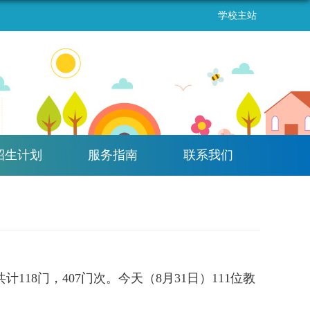
学校主站
招生计划
服务指南
联系我们
共计
118
门，
407
门次
。今天（
8
月
31
日）
111
位教