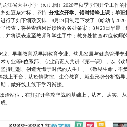
黑龙江省大中小学（幼儿园）
2020
年秋季学期开学工作的
务处逐条对标，坚持“
分批次开学、错时错峰上课；单班
作进行了如下细致安排：
8
月
24
日制定下发了《哈幼专
2020
行了检查，将检查结果反馈给教务处备案；
8
月
29
日早晨，
成，并将课表发至教师和学生手中；教务处抽查
47
位教师
专业、早期教育系早期教育专业、幼儿发展与健康管理专
美术专业等
6
位系部、专业负责人共讲《第一课》，以《欢
《坚持理想、创造无悔于时代的人生》、《敬畏生命，不
等线上平台，从疫情防控、生命教育、就业形势分析指导
学期，做好线上线下学习衔接。
政治站位，在打好开学攻坚战的基础上，从严、从实、从
完成。