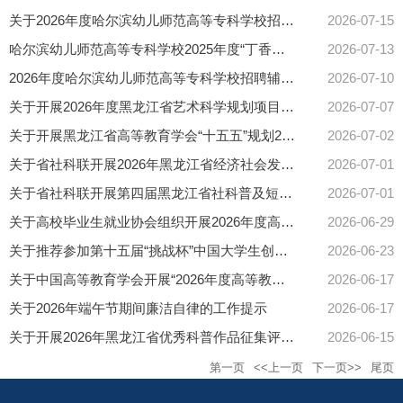
关于2026年度哈尔滨幼儿师范高等专科学校招聘辅导员报名及现场资格确认通过人员名单及面试安排的通知
2026-07-15
哈尔滨幼儿师范高等专科学校2025年度“丁香人才周”（秋季）事业单位引才招聘第二批拟聘用人员名单公示
2026-07-13
2026年度哈尔滨幼儿师范高等专科学校招聘辅导员公告
2026-07-10
关于开展2026年度黑龙江省艺术科学规划项目和优秀艺术科研成果申报工作的通知
2026-07-07
关于开展黑龙江省高等教育学会“十五五”规划2026年度高等教育研究课题申报工作的通知
2026-07-02
关于省社科联开展2026年黑龙江省经济社会发展重点研究课题（基地专项）招标工作的通知
2026-07-01
关于省社科联开展第四届黑龙江省社科普及短视频大赛的通知
2026-07-01
关于高校毕业生就业协会组织开展2026年度高等学校国际合作与交流研究专项课题申报工作的通知
2026-06-29
关于推荐参加第十五届“挑战杯”中国大学生创业计划竞赛国赛项目的公示
2026-06-23
关于中国高等教育学会开展“2026年度高等教育科学研究规划课题”申报工作的通知
2026-06-17
关于2026年端午节期间廉洁自律的工作提示
2026-06-17
关于开展2026年黑龙江省优秀科普作品征集评选活动的通知
2026-06-15
第一页
<<上一页
下一页>>
尾页