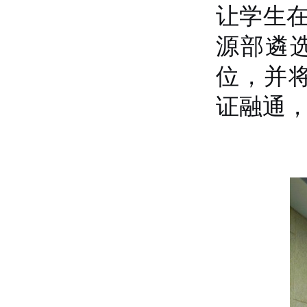
让
学生
源部遴
位
，
并
证融通