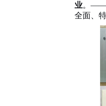
业
。
—
全面、