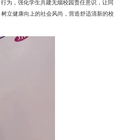
常
行为
，
强化学生共建无烟校园责任意识
，
让同
，
树立健康向上的社会
风尚，
营造舒适清新的
校