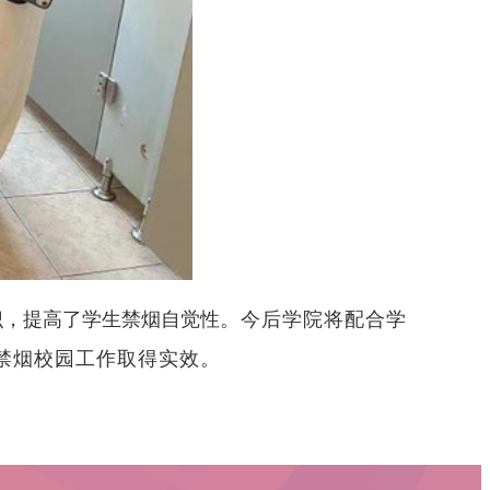
识
，
提高了学生禁烟自觉性
。
今后
学院将配合学
禁烟校园工作取得实效
。