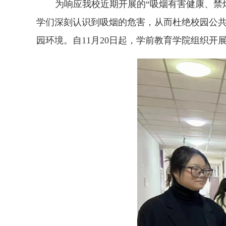
为响应我校近期开展的
“吸烟有害健康
、
禁
学们深刻认识到吸烟的危害
，
从而杜绝校园公
园
环境
。
自
11
月
20
日起
，学前教育学院
组织开