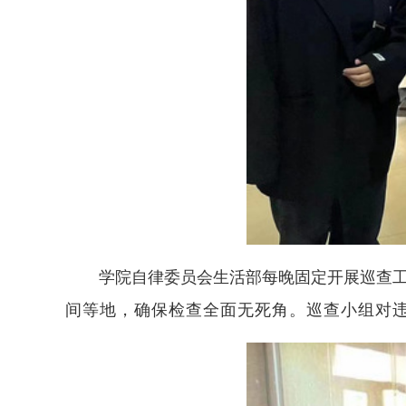
学院自律委员会生活部每晚
固定
开展巡查
间
等地
，
确保检查全面无死角
。
巡查小组对