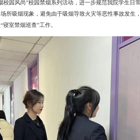
烟校园风尚
”校园禁烟系列活动
，
进一步规范我院学生
日
共场所吸烟现象
，
避免由于吸烟导致火灾等恶性事故发生
展
“寝室禁烟巡查
”
工作
。