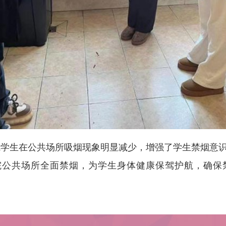
院学生在公共场
所
吸烟现象明显减少
，
增强了学生禁烟意
院公共场所全面禁烟
，
为
学生身体健康
保驾护航
，
确保