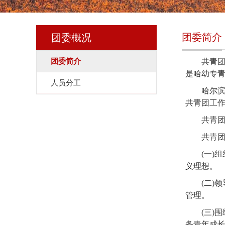
团委简介
团委概况
团委简介
共青
是
哈幼专
人员分工
哈尔
共青团工
共青
共青
(一)
义理想。
(二)
管理。
(三)
务青年成